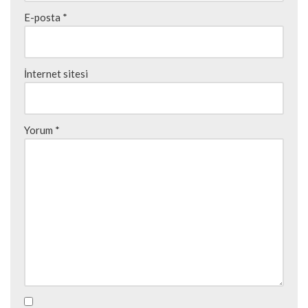
E-posta
*
İnternet sitesi
Yorum
*